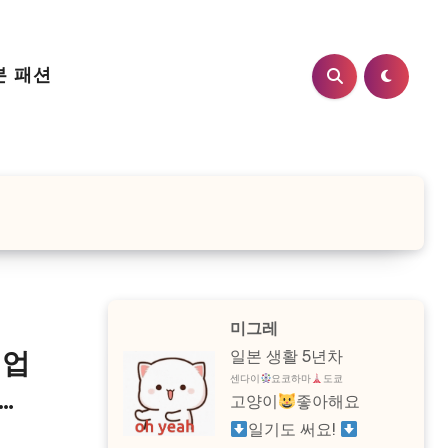
본 패션
미그레
일본 생활 5년차
취업
센다이
요코하마
도쿄
고양이
좋아해요
일기도 써요!