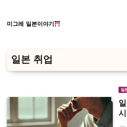
Skip
to
content
미그레 일본이야기
일본 취업
일
일
시
천