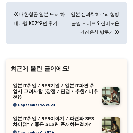
Post
대한항공 일본 도쿄 하
일본 센과치히로의 행방
navigation
네다행 KE719편 후기
불명 모티브 ? 신비로운
긴잔온천 방문기
최근에 올린 글이에요!
일본IT취업 / SES기업 / 일본IT파견 취
업시 고려사항 (장점 / 단점 / 추천? 비추
천?)
September 12, 2024
일본IT취업 / SES이야기 / 파견과 SES
차이점? / 좋은 SES란 존재하는걸까?
September 6, 2024